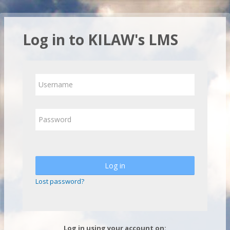
Skip to main content
Log in to KILAW's LMS
Username
Password
Log in
Lost password?
Log in using your account on: